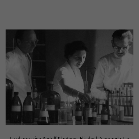
Le pharmacien Rudolf Plantener, Elisabeth Sigmund et le