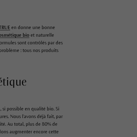
ATRUE
en donne une bonne
osmétique bio
et naturelle
formules sont contrôlés par des
problème : tous nos produits
étique
 si possible en qualité bio. Si
res. Nous l'avons déjà fait, par
ité. Au total, plus de 80% de
ndons augmenter encore cette