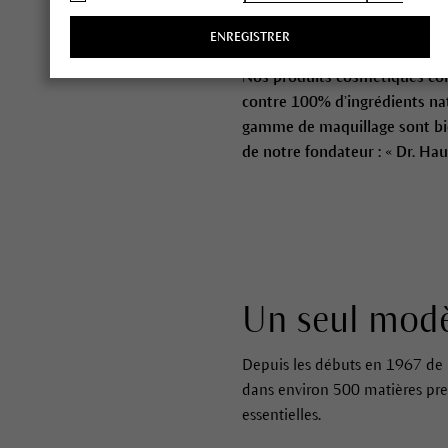
peau.
ENREGISTRER
Nos produits cosmétiques cont
contre 100% d’ingrédients nat
gamme de maquillage sont bie
de notre fondateur : « Dr. Hau
Un seul modèl
Depuis les débuts en 1967 de 
dans environ 500 matières premi
essentielles.