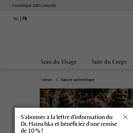
Cosmétique 100% naturelle
NL
|
FR
Soin du Visage
Soin du Corps
Valeurs
Nature authentique
S'abonner à la lettre d'information du
Dr. Hauschka et bénéficiez d'une remise
de 10 % !