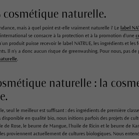
 cosmétique naturelle.
ndance, mais à quel point est-elle vraiment naturelle ? Le
label N
 international se consacre à la protection et à la promotion d'une
c
’un produit puisse recevoir le label NATRUE, les ingrédients et les 
ts. Il n'y a donc aucun risque de greenwashing. Pour nous, pas de 
aturelle
.
osmétique naturelle : la cosm
e.
 seul le meilleur est suffisant : des ingrédients de première classe,
disponible en qualité bio, nous initions parfois des projets de cultu
le de Rose, le beurre de Mangue, l’huile de Ricin et le beurre de Kar
les proviennent actuellement de cultures biologiques. Nous ente