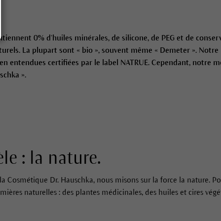
iennent 0% d’huiles minérales, de silicone, de PEG et de conser
urels. La plupart sont « bio », souvent même « Demeter ». Notre l
n entendues certifiées par le label NATRUE. Cependant, notre me
schka ».
e : la nature.
la Cosmétique Dr. Hauschka, nous misons sur la force la nature. P
ères naturelles : des plantes médicinales, des huiles et cires végéta