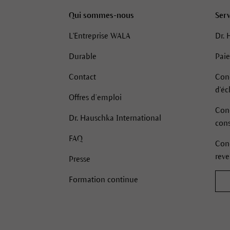
Qui sommes-nous
Serv
L'Entreprise WALA
Dr. 
Durable
Pai
Contact
Cond
d'é
Offres d’emploi
Cond
Dr. Hauschka International
con
FAQ
Cond
rev
Presse
Formation continue