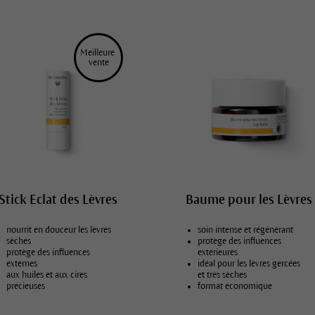
Peau déshydratée
Peau impure, grasse
Peau mature
Meilleure 
 vente 
Peau mixte
Peau normale
Peau sèche
Peau très sèche, à tendance atopiq
Tous types de peau
Stick Eclat des Lèvres
Baume pour les Lèvres
nourrit en douceur les lèvres
soin intense et régénérant
sèches
protège des influences
protège des influences
extérieures
externes
idéal pour les lèvres gercées
aux huiles et aux cires
et très sèches
précieuses
format économique