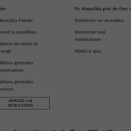
ice
Dr. Hauschka près de chez 
Hauschka Friends
Rechercher un revendeur
ement & expédition
Rechercher une
esthéticienne
itions de retour et
change
Hôtels & spas
itions générales
sommateurs
itions générales
endeurs
DÉPOSER UNE
RÉTRACTATION