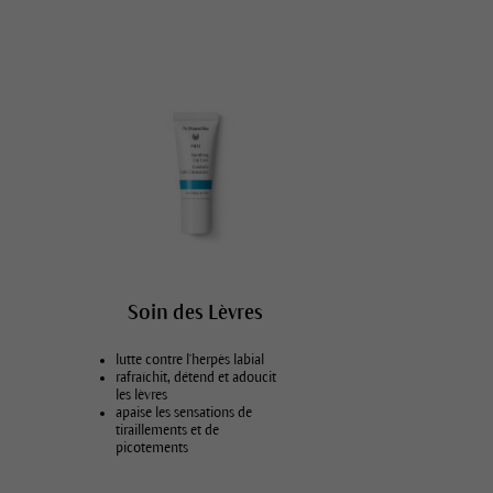
Intensifier les soins
Lèvres sèches, tiraillées
Soins du visage pour hommes
ue
Soin des Lèvres
lutte contre l'herpès labial
rafraîchit, détend et adoucit
les lèvres
apaise les sensations de
tiraillements et de
picotements