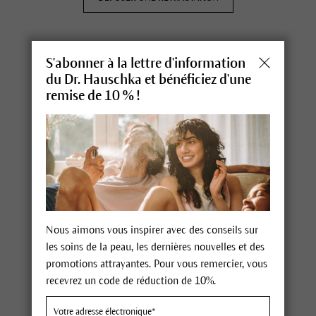
Dr. Hauschka près de chez vous
S'abonner à la lettre d'information
du Dr. Hauschka et bénéficiez d'une
Rechercher un revendeur
remise de 10 % !
Rechercher une esthéticienne
Hôtels & spas
Actualités
Newsletter
Prix & Awards
Nous aimons vous inspirer avec des conseils sur
Dr. Hauschka Live
les soins de la peau, les dernières nouvelles et des
promotions attrayantes. Pour vous remercier, vous
recevrez un code de réduction de 10%.
Des cosmétiques naturels, efficaces, 100% certifiés.
Différents depuis 1967.