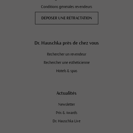
Conditions générales revendeurs
DÉPOSER UNE RÉTRACTATION
Dr. Hauschka près de chez vous
S'abonner à la lettre d'information
du Dr. Hauschka et bénéficiez d'une
Rechercher un revendeur
remise de 10 % !
Rechercher une esthéticienne
Hôtels & spas
Actualités
Newsletter
Prix & Awards
Nous aimons vous inspirer avec des conseils sur
Dr. Hauschka Live
les soins de la peau, les dernières nouvelles et des
promotions attrayantes. Pour vous remercier, vous