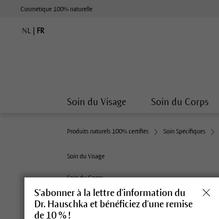
Cosmétique 100% naturelle
NL
|
FR
Soin du Visage
Soin du Corps
Produits naturels 100% certifiés
Soin Spécifiques
Soin du Visage
Soin du Corps
S'abonner à la lettre d'information du
Maquillage
Dr. Hauschka et bénéficiez d'une remise
de 10 % !