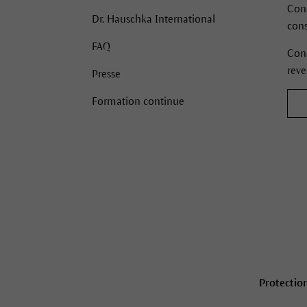
Cond
Dr. Hauschka International
con
FAQ
Cond
rev
Presse
Formation continue
Instagram
TikTok
Facebook
Pinterest
Protectio