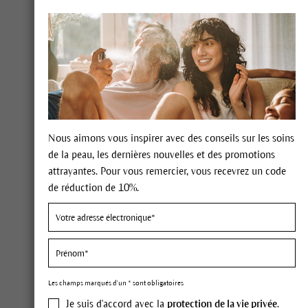
Soin Spécifiques
Soin préventif de la peau atopique
Soin préventif pour les lèvres
Bain Bouche & Dentifrice
Idées cadeaux
Nous aimons vous inspirer avec des conseils sur les soins
de la peau, les dernières nouvelles et des promotions
Tous les produits cosmétiques
C
attrayantes. Pour vous remercier, vous recevrez un code
naturels Dr. Hauschka
de réduction de 10%.
Soins
Valeurs
Magazine
Les champs marqués d'un * sont obligatoires
Je suis d'accord avec la
protection de la vie privée
.