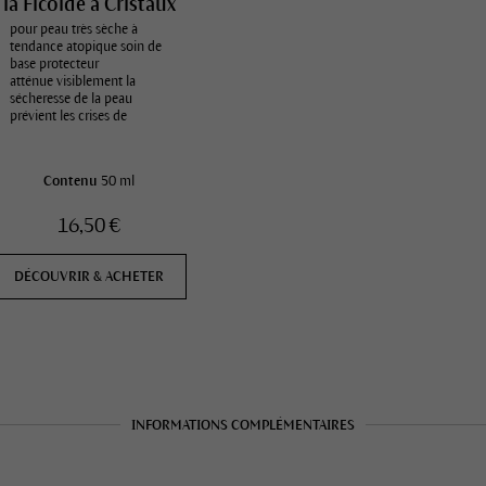
la Ficoïde à Cristaux
pour peau très sèche à
tendance atopique soin de
base protecteur
atténue visiblement la
sécheresse de la peau
prévient les crises de
démangeaison
Contenu
50 ml
16,50 €
DÉCOUVRIR & ACHETER
INFORMATIONS COMPLÉMENTAIRES