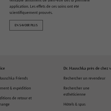
véritable sentiment de bien-être dès la première
application. Les effets de ces soins ont été
scientifiquement prouvés.
EN SAVOIR PLUS
ice
Dr. Hauschka près de chez 
Hauschka Friends
Rechercher un revendeur
ement & expédition
Rechercher une
esthéticienne
itions de retour et
change
Hôtels & spas