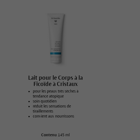
Crème pour le visage pour peau à tendance atopique
Peau qui démange avec des rougeurs
Peau très sèche et desquamante
Soins de base pour peau à tendance atopique
Soins du corps pour peau à tendance atopique
Soins hydratants
Soins pour bébé pour peau à tendance atopique
Lait pour le Corps à la
Ficoïde à Cristaux
pour les peaux très sèches à
tendance atopique
soin quotidien
réduit les sensations de
tiraillements
convient aux nourrissons
Contenu
145 ml