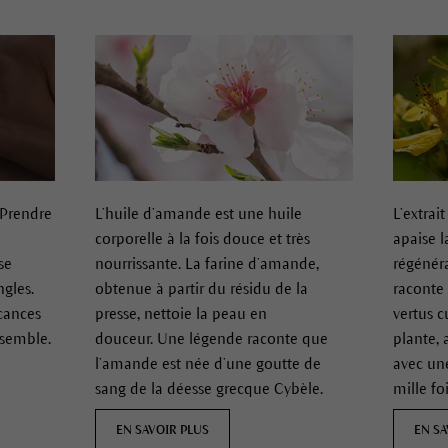
 Prendre
L’huile d’amande est une huile
L’extrai
corporelle à la fois douce et très
apaise l
se
nourrissante. La farine d’amande,
régénéra
gles.
obtenue à partir du résidu de la
raconte 
acances
presse, nettoie la peau en
vertus c
ssemble.
douceur.
Une légende raconte que
plante, 
l’amande est née d’une goutte de
avec une
sang de la déesse grecque Cybèle.
mille fo
EN SAVOIR PLUS
EN SA