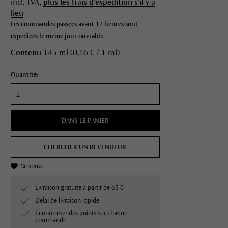
incl. TVA,
plus les frais d'expédition s'il y a
lieu
Les commandes passées avant 12 heures sont
expédiées le même jour ouvrable.
Contenu
145 ml (0,16 € / 1 ml)
Quantité:
DANS LE PANIER
CHERCHER UN REVENDEUR
Se souv.
Livraison gratuite à partir de 65 €
Délai de livraison rapide
Économiser des points sur chaque
commande