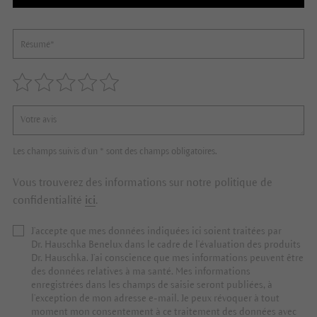
Les champs suivis d'un * sont des champs obligatoires.
Vous trouverez des informations sur notre politique de
confidentialité
ici
.
J’accepte que mes données indiquées ici soient traitées par
Dr. Hauschka Benelux dans le cadre de l’évaluation des produits
Dr. Hauschka. J’ai conscience que mes informations peuvent être
des données relatives à ma santé. Mes informations
enregistrées dans les champs de saisie seront publiées, à
l’exception de mon adresse e-mail. Je peux révoquer à tout
moment mon consentement à ce traitement des données avec