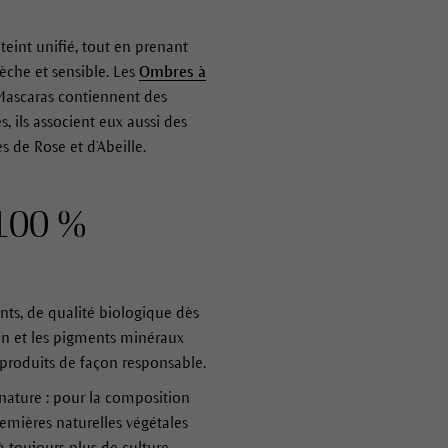
eint unifié, tout en prenant
èche et sensible. Les
Ombres à
 Mascaras contiennent des
, ils associent eux aussi des
 de Rose et d’Abeille.
 100 %
ents, de qualité biologique dès
oin et les pigments minéraux
 produits de façon responsable.
nature : pour la composition
emières naturelles végétales
 toujours plus de culture