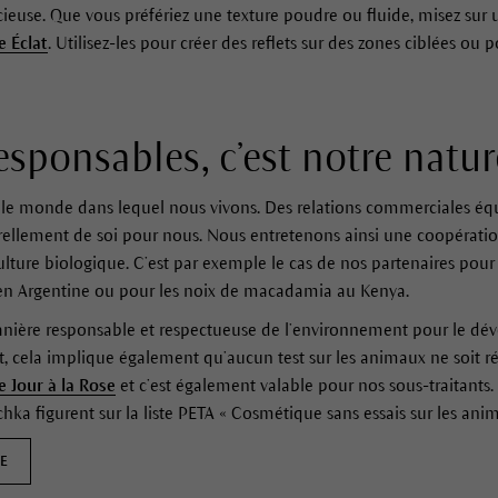
use. Que vous préfériez une texture poudre ou fluide, misez sur u
e Éclat
. Utilisez-les pour créer des reflets sur des zones ciblées ou p
esponsables, c’est notre natur
le monde dans lequel nous vivons. Des relations commerciales équ
rellement de soi pour nous. Nous entretenons ainsi une coopératio
ture biologique. C’est par exemple le cas de nos partenaires pour 
e en Argentine ou pour les noix de macadamia au Kenya.
nière responsable et respectueuse de l’environnement pour le dév
, cela implique également qu’aucun test sur les animaux ne soit réa
 Jour à la Rose
et c’est également valable pour nos sous-traitants.
ka figurent sur la liste PETA « Cosmétique sans essais sur les anim
E