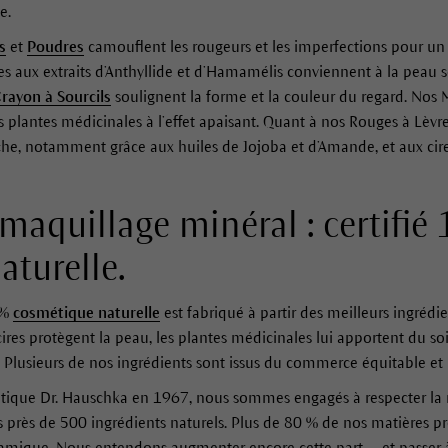
e.
s
et
Poudres
camouflent les rougeurs et les imperfections pour un t
s aux extraits d’Anthyllide et d’Hamamélis conviennent à la peau s
rayon à Sourcils
soulignent la forme et la couleur du regard. Nos
es plantes médicinales à l’effet apaisant. Quant à nos Rouges à Lèvres
iche, notamment grâce aux huiles de Jojoba et d’Amande, et aux cires
maquillage minéral : certifié
turelle.
 %
cosmétique naturelle
est fabriqué à partir des meilleurs ingrédi
 cires protègent la peau, les plantes médicinales lui apportent du s
s. Plusieurs de nos ingrédients sont issus du commerce équitable et
tique Dr. Hauschka en 1967, nous sommes engagés à respecter la 
s près de 500 ingrédients naturels. Plus de 80 % de nos matières pr
namique. Nous entendons augmenter encore cette part — et passer à