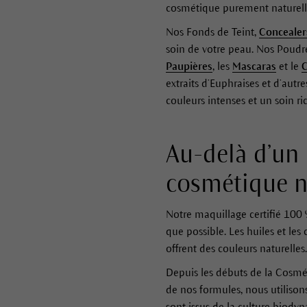
cosmétique purement naturell
Nos Fonds de Teint,
Concealer
soin de votre peau. Nos Poudre
Paupières
, les
Mascaras
et le
C
extraits d’Euphraises et d’autr
couleurs intenses et un soin r
Au-delà d’un 
cosmétique na
Notre maquillage certifié 100
que possible. Les huiles et les
offrent des couleurs naturelle
Depuis les débuts de la Cosmé
de nos formules, nous utilison
sont issus de la culture biody