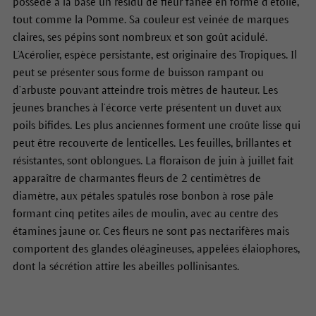
possède à la base un résidu de fleur fanée en forme d’étoile,
tout comme la Pomme. Sa couleur est veinée de marques
claires, ses pépins sont nombreux et son goût acidulé.
L’Acérolier, espèce persistante, est originaire des Tropiques. Il
peut se présenter sous forme de buisson rampant ou
d’arbuste pouvant atteindre trois mètres de hauteur. Les
jeunes branches à l’écorce verte présentent un duvet aux
poils bifides. Les plus anciennes forment une croûte lisse qui
peut être recouverte de lenticelles. Les feuilles, brillantes et
résistantes, sont oblongues. La floraison de juin à juillet fait
apparaître de charmantes fleurs de 2 centimètres de
diamètre, aux pétales spatulés rose bonbon à rose pâle
formant cinq petites ailes de moulin, avec au centre des
étamines jaune or. Ces fleurs ne sont pas nectarifères mais
comportent des glandes oléagineuses, appelées élaiophores,
dont la sécrétion attire les abeilles pollinisantes.