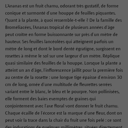
L’Ananas est un fruit charnu, odorant très gustatif, de forme
conique et surmonté d’une houppe de feuilles piquantes.
Quant à la plante, à quoi ressemble-t-elle ? De la famille des
Broméliacées, l’Ananas tropical de plusieurs années d’âge
peut croître en forme buissonnante sur près d’un mètre de
hauteur. Ses feuilles lancéolées qui atteignent parfois un
mètre de long et dont le bord denté égratigne, surgissent en
rosettes à même le sol sur une largeur d’un mètre. Réplique
quasi similaire des feuilles de la houppe. Lorsque la plante a
atteint un an d’âge, l’inflorescence jaillit pour la première fois
au centre de la rosette : une longue tige épaisse d’environ 30
cm de long, ornée d’une multitude de fleurettes serrées
variant entre le blanc, le bleu et le pourpre. Non pollinisées,
elle forment des baies exemptes de graines qui
conjointement avec l’axe floral vont donner le fruit charnu.
Chaque écaille de l’écorce est la marque d’une fleur, dont on
peut voir la trace dans la chair du fruit une fois pelé : ce sont
des indurations de quelques millimètres, situées directement