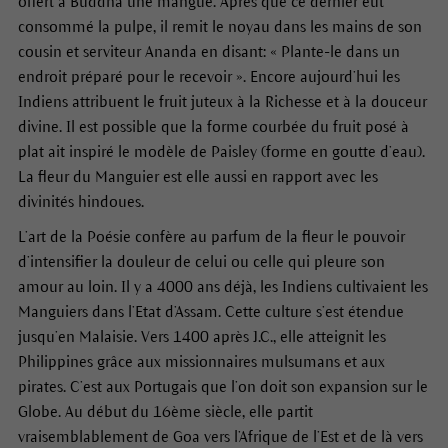
offert à Buddha une mangue. Après que ce dernier eut
consommé la pulpe, il remit le noyau dans les mains de son
cousin et serviteur Ananda en disant: « Plante-le dans un
endroit préparé pour le recevoir ». Encore aujourd’hui les
Indiens attribuent le fruit juteux à la Richesse et à la douceur
divine. Il est possible que la forme courbée du fruit posé à
plat ait inspiré le modèle de Paisley (forme en goutte d’eau).
La fleur du Manguier est elle aussi en rapport avec les
divinités hindoues.
L’art de la Poésie confère au parfum de la fleur le pouvoir
d’intensifier la douleur de celui ou celle qui pleure son
amour au loin. Il y a 4000 ans déjà, les Indiens cultivaient les
Manguiers dans l’Etat d’Assam. Cette culture s’est étendue
jusqu’en Malaisie. Vers 1400 après J.C., elle atteignit les
Philippines grâce aux missionnaires mulsumans et aux
pirates. C’est aux Portugais que l’on doit son expansion sur le
Globe. Au début du 16ème siècle, elle partit
vraisemblablement de Goa vers l’Afrique de l’Est et de là vers