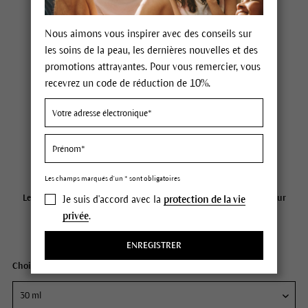
Nous aimons vous inspirer avec des conseils sur
les soins de la peau, les dernières nouvelles et des
promotions attrayantes. Pour vous remercier, vous
recevrez un code de réduction de 10%.
Dr. Hauschka Masque Restructurant
Prix 42,50 €
42 Points
Les champs marqués d'un * sont obligatoires
incl. TVA,
plus les frais d'expédition s'il y a lieu
Les commandes passées avant 12 heures sont expédiées le même jour
Je suis d'accord avec la
protection de la vie
ouvrable.
privée
.
Contenu
30 ml (141,67 € / 100 ml)
ENREGISTRER
Choisissez votre taille: