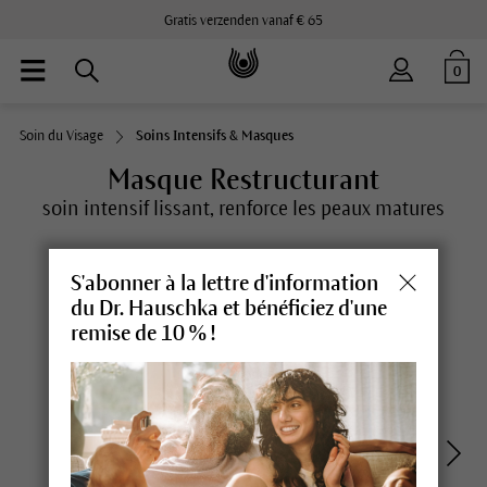
Gratis verzenden vanaf € 65
0
Soin du Visage
Soins Intensifs & Masques
Masque Restructurant
soin intensif lissant, renforce les peaux matures
S'abonner à la lettre d'information
du Dr. Hauschka et bénéficiez d'une
remise de 10 % !