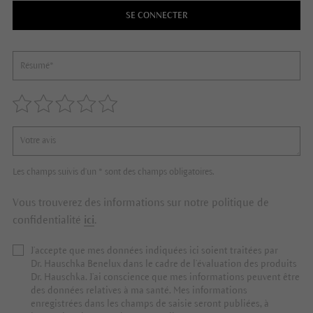
SE CONNECTER
Les champs suivis d'un * sont des champs obligatoires.
Vous trouverez des informations sur notre politique de
confidentialité
ici
.
J’accepte que mes données indiquées ici soient traitées par
Dr. Hauschka Benelux dans le cadre de l’évaluation des produits
Dr. Hauschka. J’ai conscience que mes informations peuvent être
des données relatives à ma santé. Mes informations
enregistrées dans les champs de saisie seront publiées, à