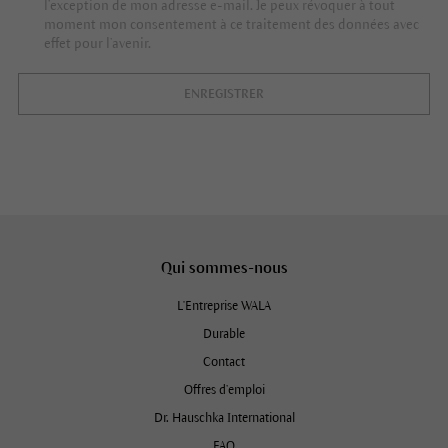
l’exception de mon adresse e-mail. Je peux révoquer à tout
moment mon consentement à ce traitement des données avec
effet pour l’avenir.
ENREGISTRER
Qui sommes-nous
L'Entreprise WALA
Durable
Contact
Offres d’emploi
Dr. Hauschka International
FAQ