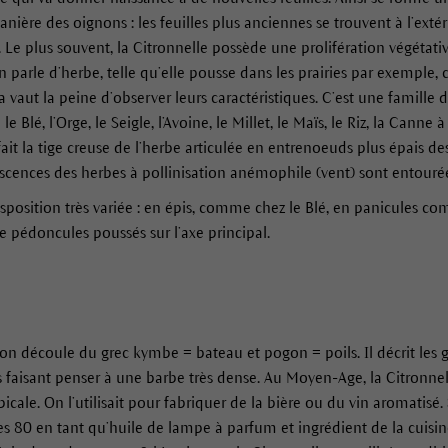
manière des oignons : les feuilles plus anciennes se trouvent à l’exté
 Le plus souvent, la Citronnelle possède une prolifération végétativ
 parle d’herbe, telle qu’elle pousse dans les prairies par exemple,
vaut la peine d’observer leurs caractéristiques. C’est une famille d
e Blé, l’Orge, le Seigle, l’Avoine, le Millet, le Maïs, le Riz, la Cann
ait la tige creuse de l’herbe articulée en entrenoeuds plus épais d
lorescences des herbes à pollinisation anémophile (vent) sont entouré
isposition très variée : en épis, comme chez le Blé, en panicules c
e pédoncules poussés sur l’axe principal.
découle du grec kymbe = bateau et pogon = poils. Il décrit les
uris faisant penser à une barbe très dense. Au Moyen-Age, la Citronne
icale. On l’utilisait pour fabriquer de la bière ou du vin aromatisé.
80 en tant qu’huile de lampe à parfum et ingrédient de la cuisine