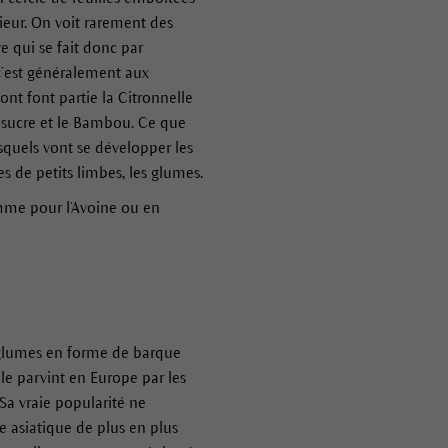
rieur. On voit rarement des
e qui se fait donc par
 c’est généralement aux
ont font partie la Citronnelle
e à sucre et le Bambou. Ce que
esquels vont se développer les
es de petits limbes, les glumes.
omme pour l’Avoine ou en
 glumes en forme de barque
lle parvint en Europe par les
 Sa vraie popularité ne
 asiatique de plus en plus