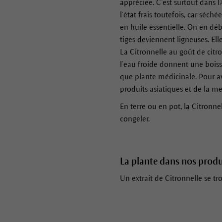
appréciée. C’est surtout dans l
l’état frais toutefois, car séch
en huile essentielle. On en débi
tiges deviennent ligneuses. Ell
La Citronnelle au goût de citro
l’eau froide donnent une boiss
que plante médicinale. Pour avo
produits asiatiques et de la m
En terre ou en pot, la Citronnel
congeler.
La plante dans nos produ
Un extrait de Citronnelle se tr