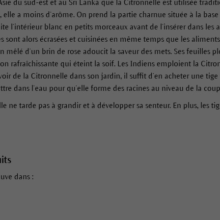
’Asie du sud-est et au Sri Lanka que la Citronnelle est utilisée tra
ée, elle a moins d’arôme. On prend la partie charnue située à la base d
te l’intérieur blanc en petits morceaux avant de l’insérer dans les al
es sont alors écrasées et cuisinées en même temps que les aliments. 
n mêlé d’un brin de rose adoucit la saveur des mets. Ses feuilles plo
on rafraîchissante qui éteint la soif. Les Indiens emploient la Ci
ir de la Citronnelle dans son jardin, il suffit d’en acheter une ti
ettre dans l’eau pour qu’elle forme des racines au niveau de la coup
le ne tarde pas à grandir et à développer sa senteur. En plus, les tig
its
ouve dans :