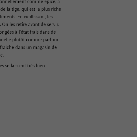
ditionnellement comme épice, à
e la tige, qui est la plus riche
iments. En vieillissant, les
On les retire avant de servir.
ngées à l’état frais dans de
tronnelle plutôt comme parfum
ge fraîche dans un magasin de
e.
es se laissent très bien