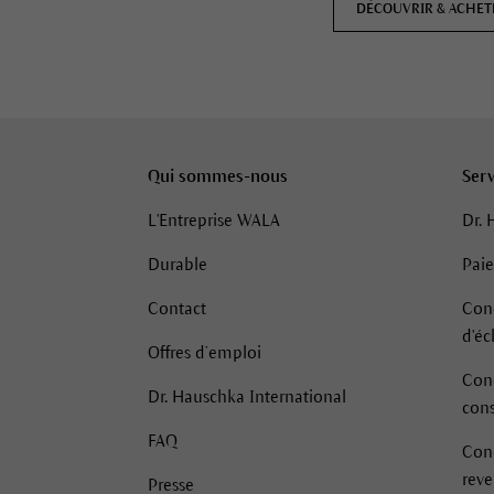
DÉCOUVRIR & ACHET
Qui sommes-nous
Serv
L'Entreprise WALA
Dr. 
Durable
Pai
Contact
Cond
d'é
Offres d’emploi
Cond
Dr. Hauschka International
con
FAQ
Cond
rev
Presse