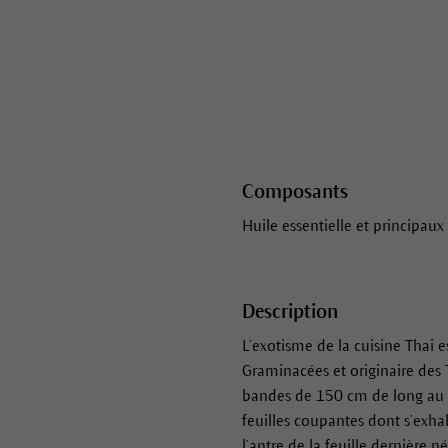
Composants
Huile essentielle et principaux
Description
L’exotisme de la cuisine Thai 
Graminacées et originaire des 
bandes de 150 cm de long au r
feuilles coupantes dont s’exhal
l’antre de la feuille dernière 