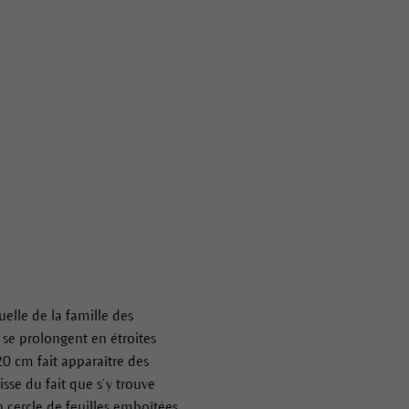
elle de la famille des
 se prolongent en étroites
0 cm fait apparaître des
isse du fait que s’y trouve
n cercle de feuilles emboîtées