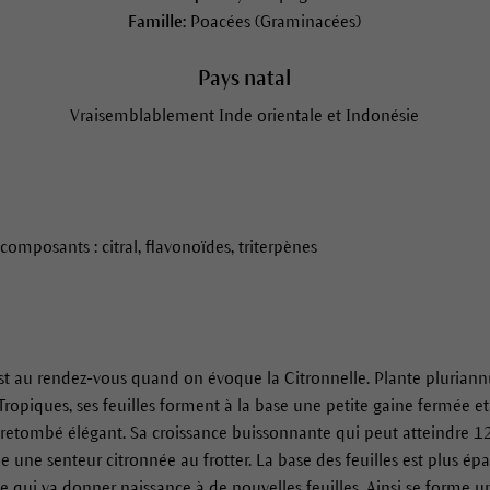
Famille:
Poacées (Graminacées)
Pays natal
Vraisemblablement Inde orientale et Indonésie
 composants : citral, flavonoïdes, triterpènes
est au rendez-vous quand on évoque la Citronnelle. Plante pluriannu
Tropiques, ses feuilles forment à la base une petite gaine fermée et
etombé élégant. Sa croissance buissonnante qui peut atteindre 12
e une senteur citronnée au frotter. La base des feuilles est plus épa
née qui va donner naissance à de nouvelles feuilles. Ainsi se forme u