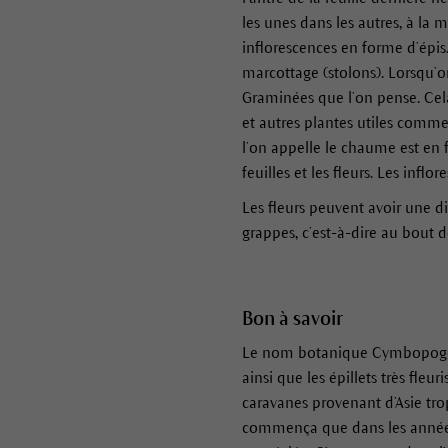
les unes dans les autres, à la 
inflorescences en forme d’épis.
marcottage (stolons). Lorsqu’on
Graminées que l’on pense. Cela 
et autres plantes utiles comme l
l’on appelle le chaume est en f
feuilles et les fleurs. Les inf
Les fleurs peuvent avoir une d
grappes, c’est-à-dire au bout d
Bon à savoir
Le nom botanique Cymbopogon 
ainsi que les épillets très fle
caravanes provenant d’Asie trop
commença que dans les années 