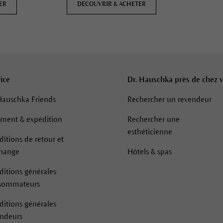
ER
DÉCOUVRIR & ACHETER
ice
Dr. Hauschka près de chez 
Hauschka Friends
Rechercher un revendeur
ement & expédition
Rechercher une
esthéticienne
itions de retour et
change
Hôtels & spas
itions générales
sommateurs
itions générales
endeurs