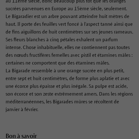
au 11ème siècle, donc beaucoup plus tôt que les oranges
sucrées parvenues en Europe au 15ème siècle, seulement.
Le Bigaradier est un arbre pouvant atteindre huit mètres de
haut. Il porte des feuilles vert foncé à l'aspect tanné ainsi que
de fins aiguillons de huit centimètres sur ses jeunes rameaux.
Ses fleurs blanches à cinq pétales exhalent un parfum
intense. Chose inhabituelle, elles ne contiennent pas toutes
des nœuds fructifères femelles avec pistil et étamines mâles :
certaines ne comportent que des étamines mâles.
La Bigarade ressemble à une orange sucrée en plus petit,
entre sept et huit centimètres, de forme plus aplatie et avec
une écorce plus épaisse et plus inégale. Sa pulpe est acide,
son écorce et son zeste extrêmement amers. Dans les régions
méditerranéennes, les Bigarades mûres se récoltent de
janvier à février.
Bon à savoir