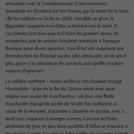
reticulata) avec le Pamplemousse (Citrus maxima).
Introduite en Occident par les Maures, par la route de la Soie,
elle fut cultivée en Sicile en 1002. Sensible au givre, le
Bigaradier supporta mal d'être acheminé vers le nord. Il
s'acclimata tant bien que mal dans les grandes serres, les
orangeries, que les princes faisaient construire à l'époque
Baroque pour divers agrumes. Mais il fut vite supplanté par
l'introduction de l'Orange sucrée, plus attrayante, et ne servit
plus, grâce à la robustesse de son bois, qu'à greffer d'autres
espèces d'agrumes.
La célèbre confiture « James Keiller & Son Dundee Orange
Marmelade » date de la fin du 18ème siècle avec pour
origine une avarie de marchandise : un jour, une flotte
marchande espagnole partie de Séville fut contrainte, à
cause de la tempête, d'accoster à Dundee en Ecosse, avec à
bord une cargaison d’oranges amères. Comme les fruits
perdaient de jour en jour leurs qualités, il fallut se résoudre à
les vendre à perte. Un certain John Keiller en rapporta tant et