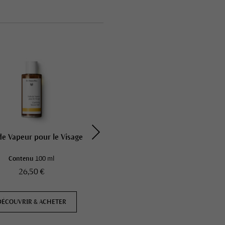
Lauréat du 
prix
de Vapeur pour le Visage
Crème de Jour Légère à la
Rose
Contenu
100 ml
Contenu
30 ml
26,50 €
31,00 €
DÉCOUVRIR & ACHETER
DÉCOUVRIR & ACHETER