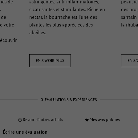
mes de
astringentes, anti-inflammatoires,
peau, re
s
cicatrisantes et stimulantes. Riche en
des prop
s de
nectar, la bourrache est l’une des
sarrasin
e votre
plantes les plus appréciées des
la rhub
abeilles.
découvrir
EN SAVOIR PLUS
EN SA
0
ÉVALUATIONS & EXPÉRIENCES
Revoir d'autres achats
Mes avis publiés
Écrire une évaluation