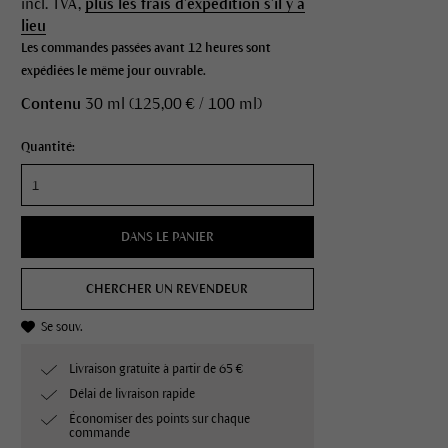
incl. TVA,
plus les frais d'expédition s'il y a
lieu
Les commandes passées avant 12 heures sont
expédiées le même jour ouvrable.
Contenu
30 ml (125,00 € / 100 ml)
Quantité:
DANS LE PANIER
CHERCHER UN REVENDEUR
Se souv.
Livraison gratuite à partir de 65 €
Délai de livraison rapide
Économiser des points sur chaque
commande