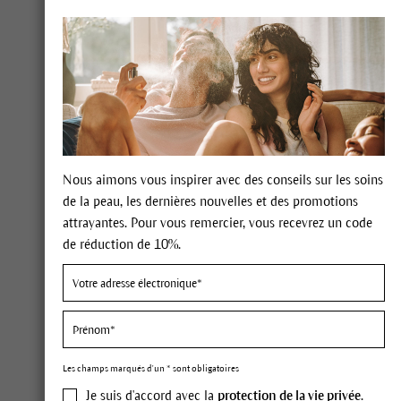
Tout en douceur, il aide la peau irritée à
retrouver son équilibre naturel. Une
véritable source de détente pour les peaux
qui réagissent au stress. L'hydratation de
votre peau est naturellement régulée, et
vous êtes détendue.
Nous aimons vous inspirer avec des conseils sur les soins
Aspect de peau / Masque Apaisant
de la peau, les dernières nouvelles et des promotions
Dr. Hauschka
attrayantes. Pour vous remercier, vous recevrez un code
de réduction de 10%.
Aspect de peau / Masque Apaisant
Dr. Hauschka
Pour les peaux sensibles, irritées et
stressées
EN SAVOIR PLUS
Les champs marqués d'un * sont obligatoires
Je suis d'accord avec la
protection de la vie privée
.