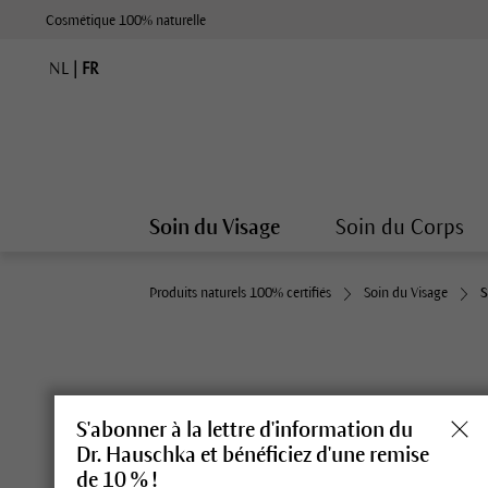
Cosmétique 100% naturelle
NL
|
FR
Soin du Visage
Soin du Corps
Produits naturels 100% certifiés
Soin du Visage
S
S'abonner à la lettre d'information du
Pure détente : Le Masque Apaisant
Dr. Hauschka et bénéficiez d'une remise
Dr. Hauschka.
de 10 % !