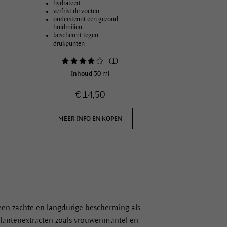
hydrateert
verfrist de voeten
ondersteunt een gezond
huidmilieu
beschermt tegen
drukpunten
(
1
)
Inhoud
30 ml
€ 14,50
MEER INFO EN KOPEN
 een zachte en langdurige bescherming als
plantenextracten zoals vrouwenmantel en