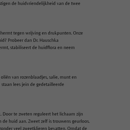
tigen de huidvriendelijkheid van de twee
schermt tegen wrijving en drukpunten. Onze
huid? Probeer dan Dr. Hauschka
ermt, stabiliseert de huidflora en neem
 oliën van rozenblaadjes, salie, munt en
staan lees jein de gedetailleerde
k. Door te zweten reguleert het lichaam zijn
 de huid aan. Zweet zelf is trouwens geurloos.
ijzonder veel zweetklieren bevatten. Omdat de