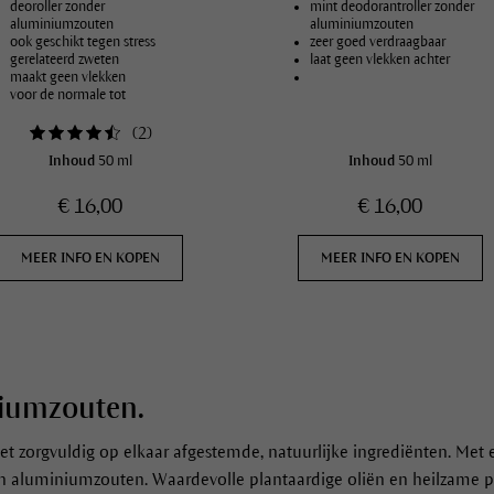
deoroller zonder
mint deodorantroller zonder
aluminiumzouten
aluminiumzouten
ook geschikt tegen stress
zeer goed verdraagbaar
gerelateerd zweten
laat geen vlekken achter
maakt geen vlekken
voor de normale tot
gevoelige huid
(
2
)
Inhoud
50 ml
Inhoud
50 ml
€ 16,00
€ 16,00
MEER INFO EN KOPEN
MEER INFO EN KOPEN
niumzouten.
t zorgvuldig op elkaar afgestemde, natuurlijke ingrediënten. Met
an aluminiumzouten. Waardevolle plantaardige oliën en heilzame 