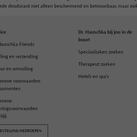
goede deodorant niet alleen beschermend en betrouwbaar, maar ook 
ice
Dr. Hauschka bij jou in de
buurt
Hauschka Friends
Speciaalzaken zoeken
ling en verzending
Therapeut zoeken
ur en omruiling
Hotels en spa's
emene voorwaarden
sumenten
emene
eringsvoorwaarden
lijk
ESTELLING HERROEPEN