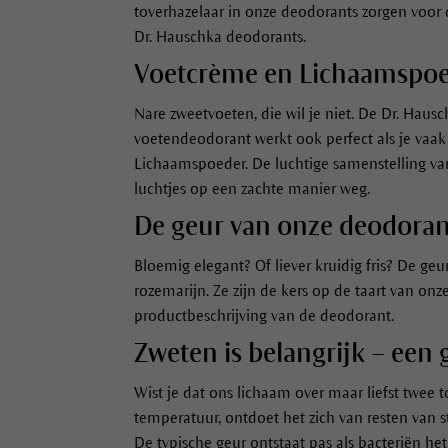
toverhazelaar in onze deodorants zorgen voor
Dr. Hauschka deodorants.
Voetcrème en Lichaamspoed
Nare zweetvoeten, die wil je niet. De Dr. Haus
voetendeodorant werkt ook perfect als je vaak
Lichaamspoeder. De luchtige samenstelling van 
luchtjes op een zachte manier weg.
De geur van onze deodorant
Bloemig elegant? Of liever kruidig fris? De ge
rozemarijn. Ze zijn de kers op de taart van on
productbeschrijving van de deodorant.
Zweten is belangrijk – een
Wist je dat ons lichaam over maar liefst twee t
temperatuur, ontdoet het zich van resten van s
De typische geur ontstaat pas als bacteriën he