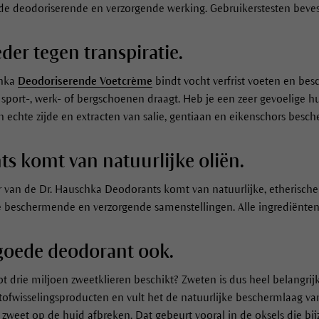
 de deodoriserende en verzorgende werking. Gebruikerstesten beves
er tegen transpiratie.
chka
Deodoriserende Voetcrème
bindt vocht verfrist voeten en be
 sport-, werk- of bergschoenen draagt. Heb je een zeer gevoelige 
echte zijde en extracten van salie, gentiaan en eikenschors besch
s komt van natuurlijke oliën.
ur van de Dr. Hauschka Deodorants komt van natuurlijke, etherische
ze beschermende en verzorgende samenstellingen. Alle ingrediënten 
 goede deodorant ook.
ot drie miljoen zweetklieren beschikt? Zweten is dus heel belangrij
tofwisselingsproducten en vult het de natuurlijke beschermlaag van
t zweet op de huid afbreken. Dat gebeurt vooral in de oksels die b