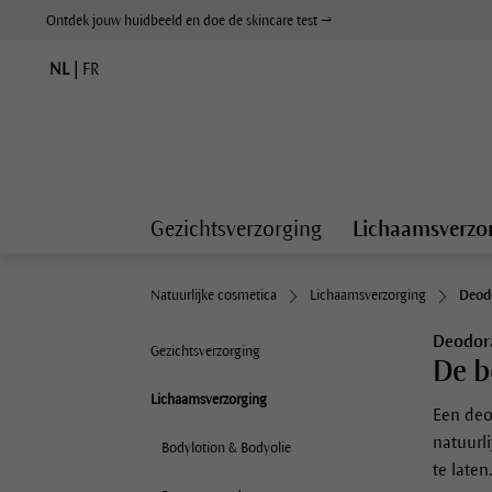
Ontdek jouw huidbeeld en doe de skincare test →
NL
|
FR
Gezichtsverzorging
Lichaamsverzo
Natuurlijke cosmetica
Lichaamsverzorging
Deod
Deodor
Gezichtsverzorging
De b
Lichaamsverzorging
Een deod
natuurl
Bodylotion & Bodyolie
te laten