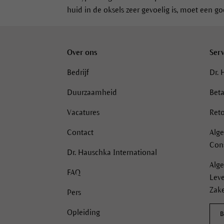
huid in de oksels zeer gevoelig is, moet een 
Over ons
Serv
Bedrijf
Dr. 
Duurzaamheid
Beta
Vacatures
Reto
Contact
Alg
Con
Dr. Hauschka International
Alg
FAQ
Lev
Zake
Pers
Opleiding
B