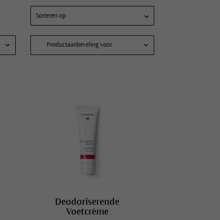
Productaanbeveling voor
Sauna, Sport & Vitaliteit
Verzorging voor mannen
Vegans
Deodoriserende
Voetcrème