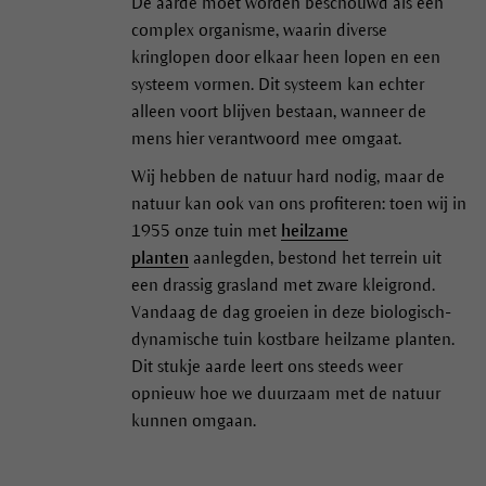
De aarde moet worden beschouwd als een
complex organisme, waarin diverse
kringlopen door elkaar heen lopen en een
systeem vormen. Dit systeem kan echter
alleen voort blijven bestaan, wanneer de
mens hier verantwoord mee omgaat.
Wij hebben de natuur hard nodig, maar de
natuur kan ook van ons profiteren: toen wij in
1955 onze tuin met
heilzame
planten
aanlegden, bestond het terrein uit
een drassig grasland met zware kleigrond.
Vandaag de dag groeien in deze biologisch-
dynamische tuin kostbare heilzame planten.
Dit stukje aarde leert ons steeds weer
opnieuw hoe we duurzaam met de natuur
kunnen omgaan.