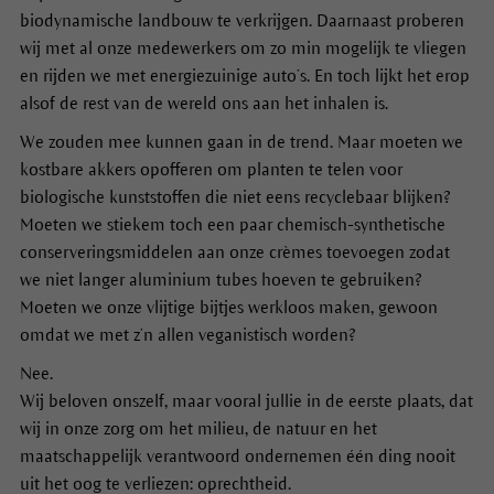
biodynamische landbouw te verkrijgen. Daarnaast proberen
wij met al onze medewerkers om zo min mogelijk te vliegen
en rijden we met energiezuinige auto’s. En toch lijkt het erop
alsof de rest van de wereld ons aan het inhalen is.
We zouden mee kunnen gaan in de trend. Maar moeten we
kostbare akkers opofferen om planten te telen voor
biologische kunststoffen die niet eens recyclebaar blijken?
Moeten we stiekem toch een paar chemisch-synthetische
conserveringsmiddelen aan onze crèmes toevoegen zodat
we niet langer aluminium tubes hoeven te gebruiken?
Moeten we onze vlijtige bijtjes werkloos maken, gewoon
omdat we met z’n allen veganistisch worden?
Nee.
Wij beloven onszelf, maar vooral jullie in de eerste plaats, dat
wij in onze zorg om het milieu, de natuur en het
maatschappelijk verantwoord ondernemen één ding nooit
uit het oog te verliezen: oprechtheid.