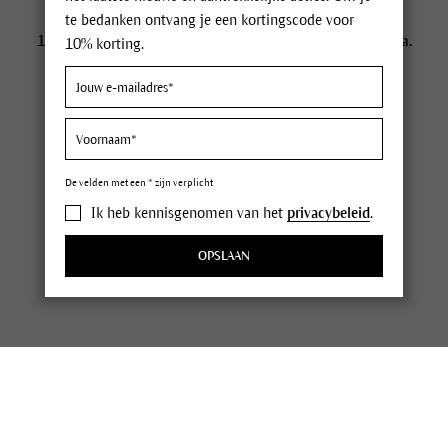
te bedanken ontvang je een kortingscode voor
100% gecertificeerde, effectieve natuurlijke cosmetica.
10% korting.
Anders sinds 1967.
De velden met een * zijn verplicht
Juridische informatie
Ik heb kennisgenomen van het
privacybeleid
.
Gegevensbescherming
OPSLAAN
Dr. Hauschka Zakelijk