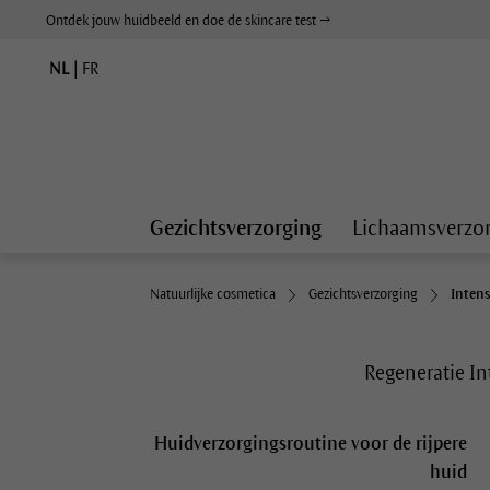
Ontdek jouw huidbeeld en doe de skincare test →
NL
|
FR
Gezichtsverzorging
Lichaamsverzo
Natuurlijke cosmetica
Gezichtsverzorging
Inten
Regeneratie I
Huidverzorgingsroutine voor de rijpere
huid