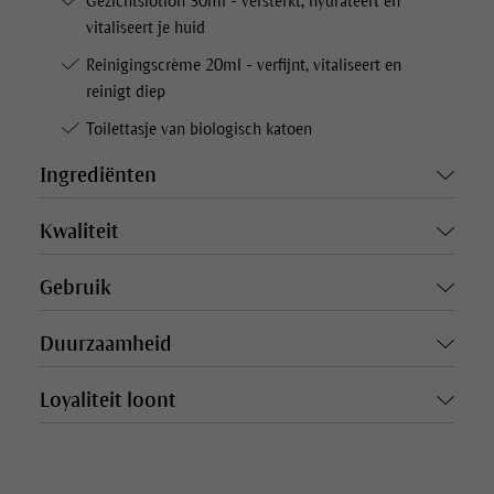
Gezichtslotion 30ml - versterkt, hydrateert en
vitaliseert je huid
Reinigingscrème 20ml - verfijnt, vitaliseert en
reinigt diep
Toilettasje van biologisch katoen
Ingrediënten
Kwaliteit
Gebruik
Duurzaamheid
Loyaliteit loont