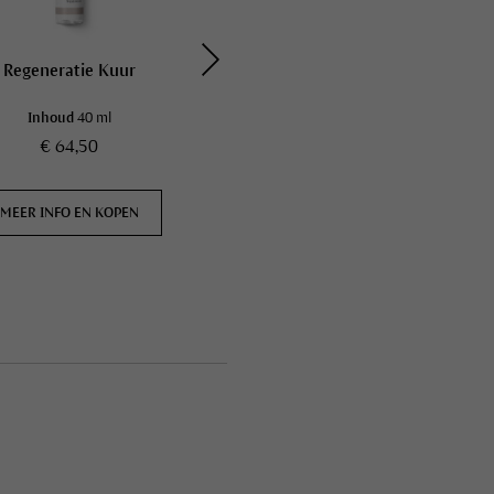
Regeneratie Kuur
Intensieve Kuur
Overgevoelige Huid
Inhoud
40 ml
Inhoud
40 ml
€ 64,50
€ 52,50
MEER INFO EN KOPEN
MEER INFO EN KOPEN