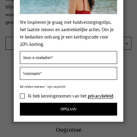
blijven. Extra bijzonder: de heilzame planten die gebruikt
worden voor de producten worden het liefst in eigen tuin
geoogst.
We inspireren je graag met huidverzorgingstips,
het laatste nieuws en aantrekkelijke acties. Om je
te bedanken ontvang je een kortingscode voor
FILTER
10% korting.
De velden met een * zijn verplicht
Ik heb kennisgenomen van het
privacybeleid
.
OPSLAAN
Oogcrème