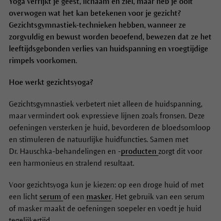
Yoga verrijkt je geest, lichaam en ziel, maar heb je ooit
overwogen wat het kan betekenen voor je gezicht?
Gezichtsgymnastiek-technieken hebben, wanneer ze
zorgvuldig en bewust worden beoefend, bewezen dat ze het
leeftijdsgebonden verlies van huidspanning en vroegtijdige
rimpels voorkomen.
Hoe werkt gezichtsyoga?
Gezichtsgymnastiek verbetert niet alleen de huidspanning,
maar vermindert ook expressieve lijnen zoals fronsen. Deze
oefeningen versterken je huid, bevorderen de bloedsomloop
en stimuleren de natuurlijke huidfuncties. Samen met
Dr. Hauschka-behandelingen en -
producten
zorgt dit voor
een harmonieus en stralend resultaat.
Voor gezichtsyoga kun je kiezen: op een droge huid of met
een licht
serum
of een
masker
. Het gebruik van een serum
of masker maakt de oefeningen soepeler en voedt je huid
tegelijkertijd.