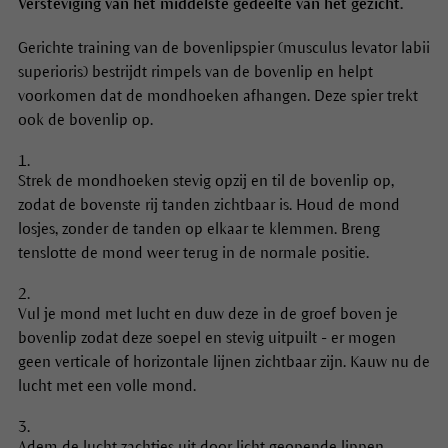
Versteviging van het middelste gedeelte van het gezicht.
Gerichte training van de bovenlipspier (musculus levator labii
superioris) bestrijdt rimpels van de bovenlip en helpt
voorkomen dat de mondhoeken afhangen. Deze spier trekt
ook de bovenlip op.
Strek de mondhoeken stevig opzij en til de bovenlip op,
zodat de bovenste rij tanden zichtbaar is. Houd de mond
losjes, zonder de tanden op elkaar te klemmen. Breng
tenslotte de mond weer terug in de normale positie.
Vul je mond met lucht en duw deze in de groef boven je
bovenlip zodat deze soepel en stevig uitpuilt - er mogen
geen verticale of horizontale lijnen zichtbaar zijn. Kauw nu de
lucht met een volle mond.
Adem de lucht zachtjes uit door licht geopende lippen.