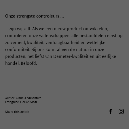
Onze strengste controleurs …
… zijn wij zelf. Als we een nieuw product ontwikkelen,
controleren onze wetenschappers alle bestanddelen eerst op
zuiverheid, kwaliteit, verdraagbaarheid en wettelijke
conformiteit. Bij ons komt alleen de natuur in onze
producten, het liefst van Demeter-kwaliteit en uit eerlijke
handel. Beloofd.
Author: Claudia Nikschtatt
Fotografie: Florian Siedl
Auf Facebo
Dr.
Share this article